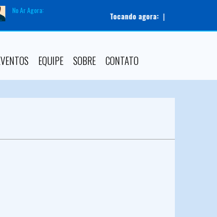
No Ar Agora:
Tocando agora:
|
Apresentador:
Admin
EVENTOS
EQUIPE
SOBRE
CONTATO